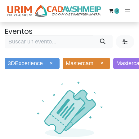
0
Eventos
3DExperience
×
Mastercam
×
Masterc