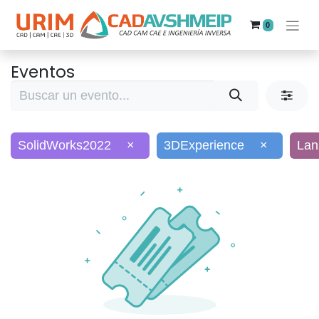
0
Eventos
SolidWorks2022
×
3DExperience
×
Lan