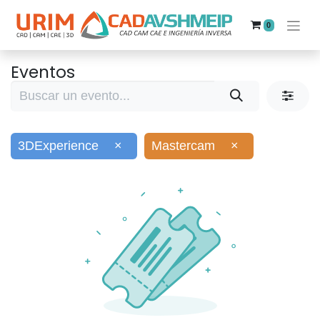
0
Eventos
3DExperience
×
Mastercam
×