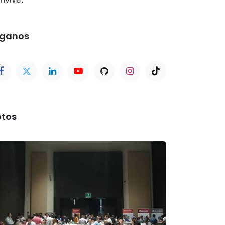
íganos
otos