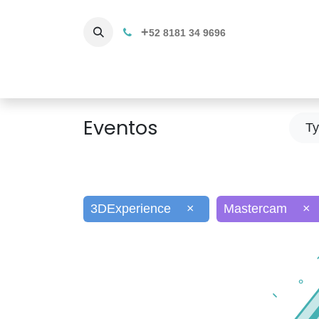
+
52 8181 34 9696
Productos
Servicios 3D
C
Eventos
T
3DExperience
×
Mastercam
×