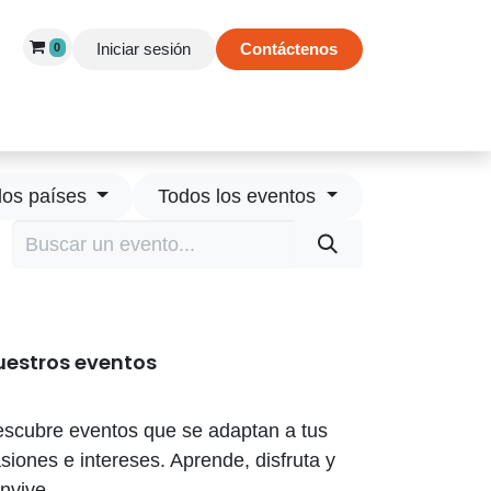
Iniciar sesión
Contáctenos
0
 de Éxito
Información
Tienda
los países
Todos los eventos
uestros eventos
scubre eventos que se adaptan a tus
siones e intereses. Aprende, disfruta y
nvive.