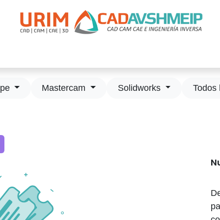
apacitación
Soporte
Promociones
Agende Su Cita
Casos
ype
Mastercam
Solidworks
Todos 
N
De
pa
co