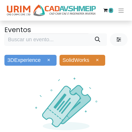
0
Eventos
3DExperience
×
SolidWorks
×