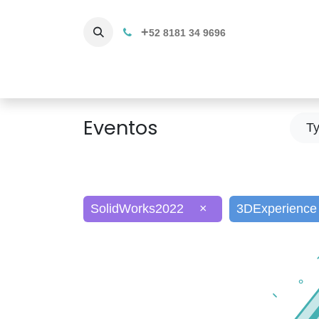
+
52 8181 34 9696
Productos
Servicios 3D
C
Eventos
T
SolidWorks2022
×
3DExperience