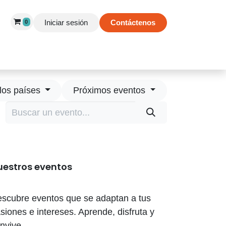
Iniciar sesión
Contáctenos
0
 de Éxito
Información
Tienda
los países
Próximos eventos
uestros eventos
scubre eventos que se adaptan a tus
siones e intereses. Aprende, disfruta y
nvive.