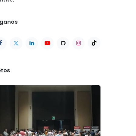
íganos
otos