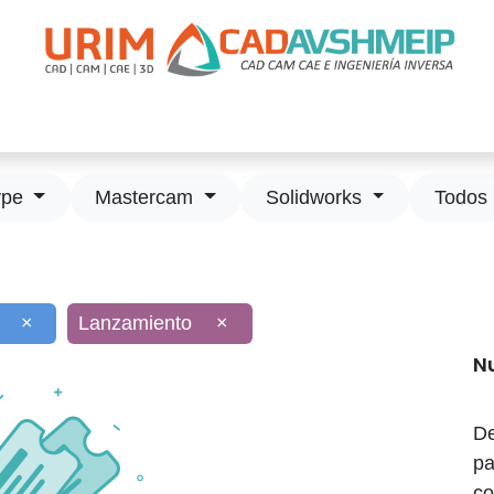
apacitación
Soporte
Promociones
Agende Su Cita
Casos
ype
Mastercam
Solidworks
Todos 
×
Lanzamiento
×
N
De
pa
co