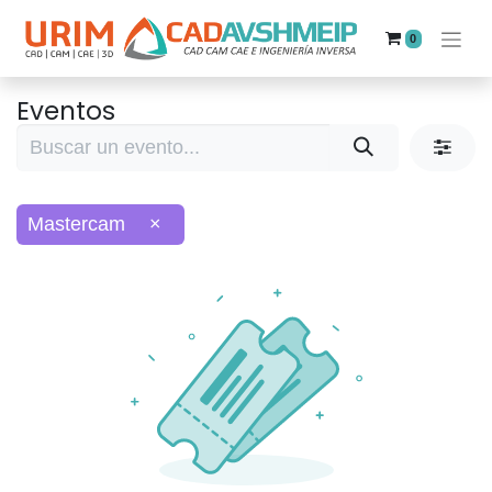
0
Eventos
Mastercam
×