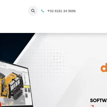
+
52 8181 34 9696
Productos
Servicios 3D
C