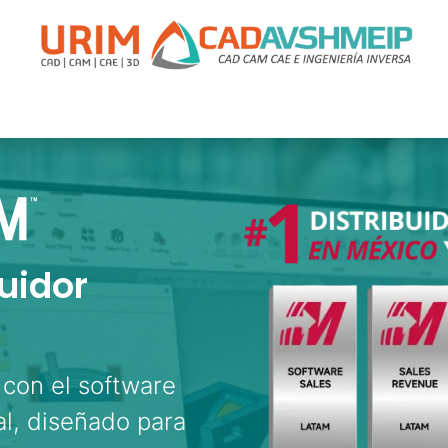
acitación
Soporte
Promociones
Agende Su Cita
Cas
uidor
con el software
l, diseñado para