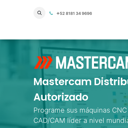
+
52 8181 34 9696
Productos
Servicios 3D
Cap
Mastercam Distrib
Autorizado
Programe sus máquinas CNC 
CAD/CAM líder a nivel mundia