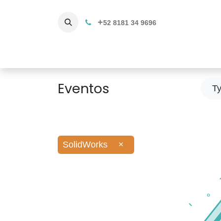
+
52 8181 34 9696
Productos
Servicios 3D
C
Eventos
T
SolidWorks
×