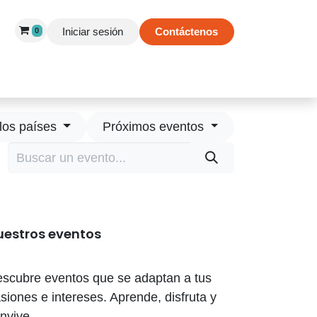
Iniciar sesión
Contáctenos
0
 de Éxito
Información
Tienda
los países
Próximos eventos
uestros eventos
scubre eventos que se adaptan a tus
siones e intereses. Aprende, disfruta y
nvive.