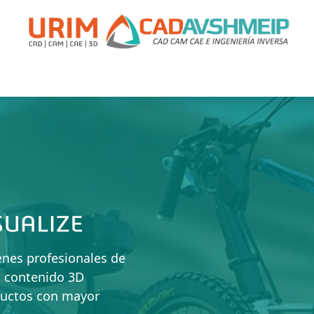
acitación
Soporte
Promociones
Agende Su Cita
Casos
enes profesionales de
o contenido 3D
oductos con mayor