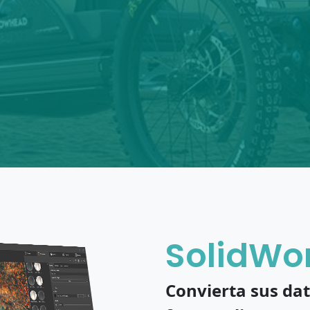
SolidWor
Convierta sus da