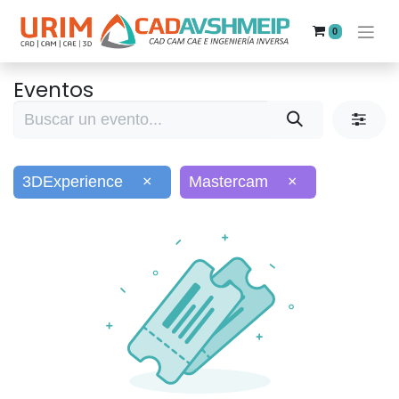
0
Eventos
3DExperience
×
Mastercam
×