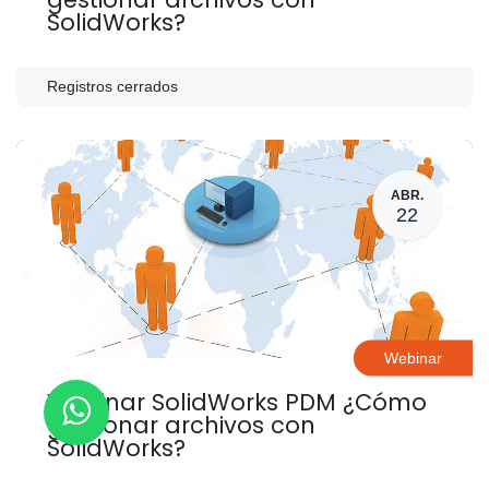
SolidWorks?
Registros cerrados
ABR.
22
Webinar
Webinar SolidWorks PDM ¿Cómo
gestionar archivos con
SolidWorks?