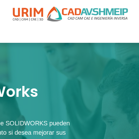
apacitación
Soporte
Promociones
Agende Su Cita
Casos
Works
al de SOLIDWORKS pueden
nto si desea mejorar sus