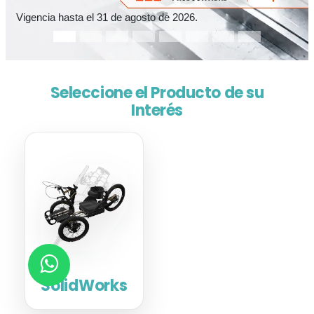
Vigencia hasta el 31 de agosto de 2026.
Seleccione el Producto de su
Interés
SolidWorks
Software de
diseño mecánico
CAD 3D
Más
›
información
SolidWorks