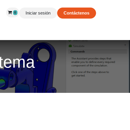
Iniciar sesión
Contáctenos
0
 de Éxito
Información
Tienda
stema