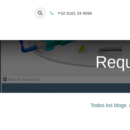
+
52 8181 34 9696
Productos
Servicios 3D
C
Requ
Todos los blogs