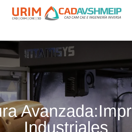
apacitación
Soporte
Promociones
Agende Su Cita
Casos
ra Avanzada:Imp
Industriales