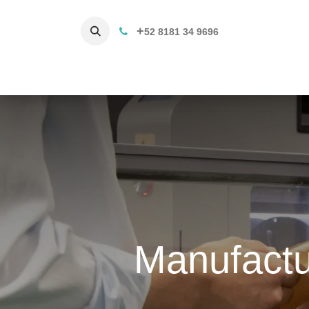
+
52 8181 34 9696
Productos
Servicios 3D
C
Manufactu