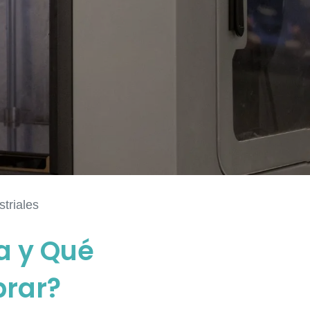
triales
a y Qué
prar?