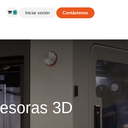
Iniciar sesión
Contáctenos
0
 de Éxito
Información
Tienda
resoras 3D