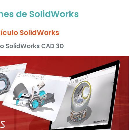
nes de SolidWorks
tículo SolidWorks
ño SolidWorks CAD 3D