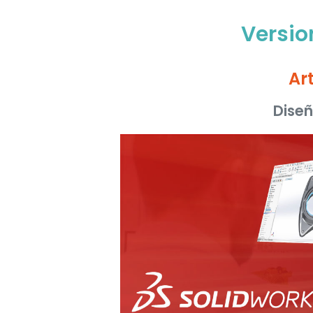
Versio
Ar
Dise