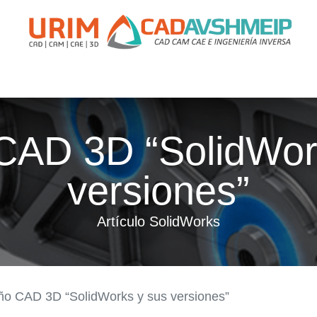
apacitación
Soporte
Promociones
Agende Su Cita
Casos
CAD 3D “SolidWor
versiones”
Artículo SolidWorks
ño CAD 3D “SolidWorks y sus versiones”