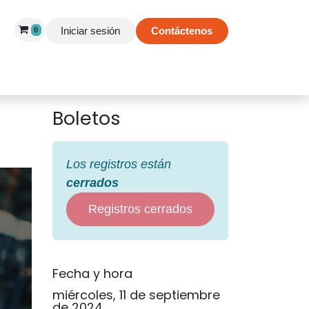
Iniciar sesión
Contáctenos
0
 de Éxito
Información
Tienda
Boletos
Los registros están
cerrados
Registros cerrados
Fecha y hora
miércoles, 11 de septiembre
de 2024