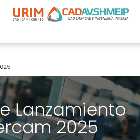
apacitación
Soporte
Promociones
Agende Su Cita
Casos
2025
de Lanzamiento
ercam 2025