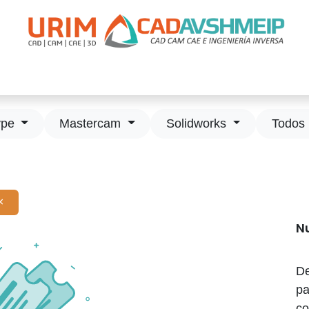
apacitación
Soporte
Promociones
Agende Su Cita
Casos
ype
Mastercam
Solidworks
Todos 
×
N
De
pa
co