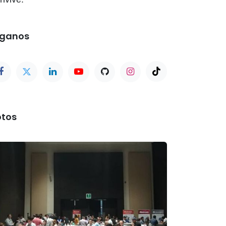
íganos
otos