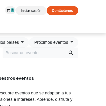
Iniciar sesión
Contáctenos
0
 de Éxito
Información
Tienda
los países
Próximos eventos
uestros eventos
scubre eventos que se adaptan a tus
siones e intereses. Aprende, disfruta y
nvive.