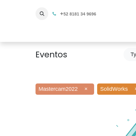
+
52 8181 34 9696
Productos
Servicios 3D
C
Eventos
T
Mastercam2022
×
SolidWorks