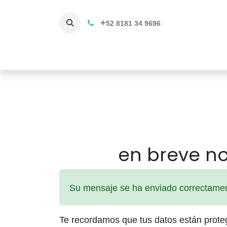
+
52 8181 34 9696
Productos
Servicios 3D
C
en breve n
Su mensaje se ha enviado correctame
Te recordamos que tus datos están prot