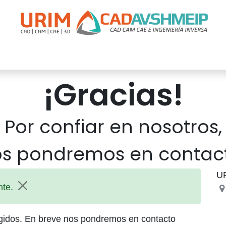
apacitación
Soporte
Promociones
Agende Su Cita
Casos
¡Gracias!
Por confiar en nosotros,
os pondremos en contact
U
nte.
egidos. En breve nos pondremos en contacto