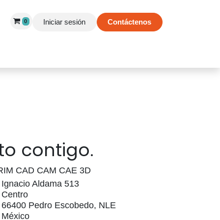
Iniciar sesión
Contáctenos
0
 de Éxito
Información
Tienda
o contigo.
RIM CAD CAM CAE 3D
Ignacio Aldama 513
Centro
66400 Pedro Escobedo, NLE
México