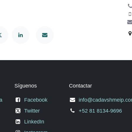
Síguenos
Contactar
a
Facebook
info@cadavshmeip.c
Twitter
+52 81 8134-9696
LinkedIn