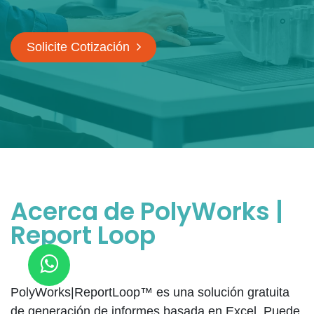
Solicite Cotización
Acerca de PolyWorks |
Report Loop
PolyWorks|ReportLoop™ es una solución gratuita
de generación de informes basada en Excel. Puede