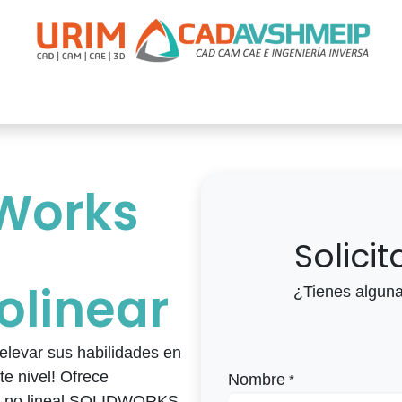
apacitación
Soporte
Promociones
Agende Su Cita
Casos
dWorks
Solici
linear
¿Tienes alguna
 elevar sus habilidades en
 nivel! Ofrece
Nombre
*
ulo no lineal SOLIDWORKS