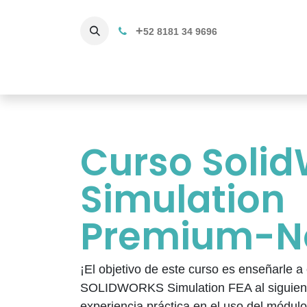
+
52 8181 34 9696
Productos
Servicios 3D
C
Curso Soli
Simulation
Premium-No
¡El objetivo de este curso es enseñarle a
SOLIDWORKS Simulation FEA al siguiente
experiencia práctica en el uso del mód