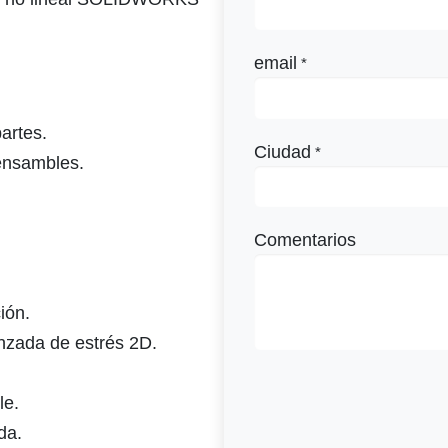
email
*
artes.
Ciudad
*
 ensambles.
Comentarios
ión.
anzada de estrés 2D.
le.
da.