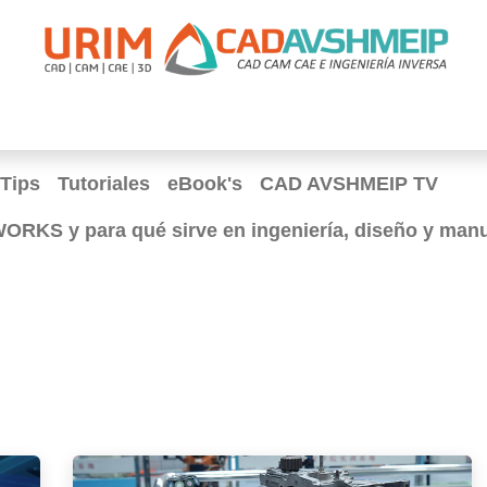
apacitación
Soporte
Promociones
Agende Su Cita
Casos
Tips
Tutoriales
eBook's
CAD AVSHMEIP TV
RKS y para qué sirve en ingeniería, diseño y man