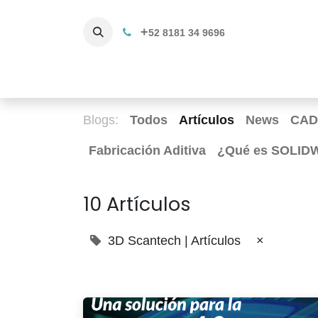
+
52 8181 34 9696
Productos
Servicios 3D
C
Blogs:
Todos
Artículos
News
CAD
Fabricación Aditiva
¿Qué es SOLIDWO
10 Artículos
3D Scantech | Artículos
×