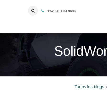
+
52 8181 34 9696
Productos
Servicios 3D
C
SolidWor
Todos los blogs