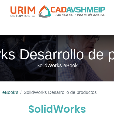
apacitación
Soporte
Promociones
Agende Su Cita
Casos
ks Desarrollo de 
SolidWorks eBook
eBook's
SolidWorks Desarrollo de productos
SolidWorks