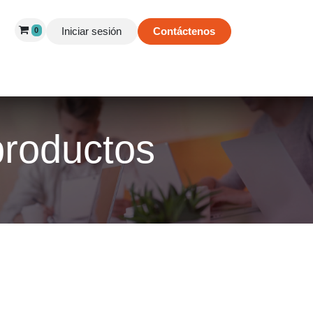
Iniciar sesión
Contáctenos
0
 de Éxito
Información
Tienda
productos