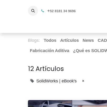
+
52 8181 34 9696
Productos
Servicios 3D
C
Blogs:
Todos
Artículos
News
CAD
Fabricación Aditiva
¿Qué es SOLIDWO
12 Artículos
SolidWorks | eBook's
×