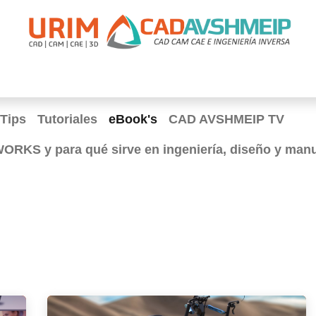
apacitación
Soporte
Promociones
Agende Su Cita
Casos
Tips
Tutoriales
eBook's
CAD AVSHMEIP TV
RKS y para qué sirve en ingeniería, diseño y man