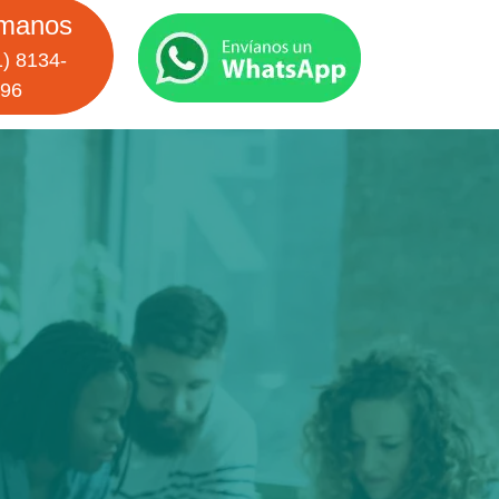
manos
) 8134-
96