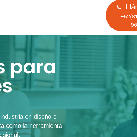
Llá
+52(81
96
s para
es
industria en diseño e
a como la herramienta
esional.