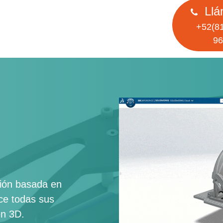
Llá
+52(81
96
ción basada en
ace todas sus
en 3D.