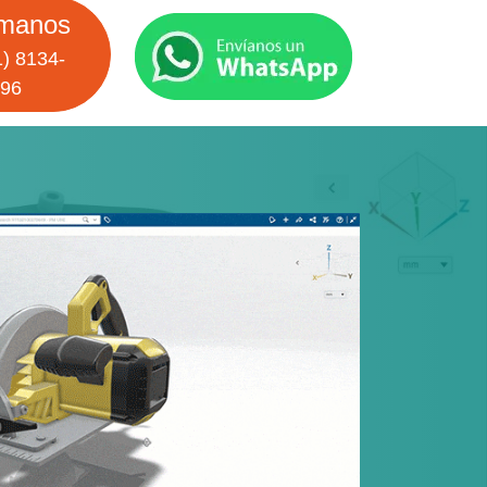
manos
) 8134-
96