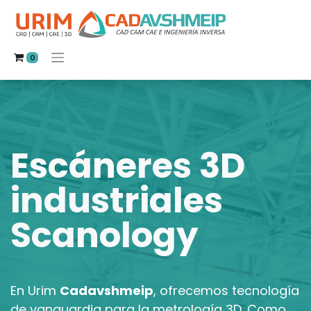
0
Escáneres 3D
industriales
Scanology
En Urim
Cadavshmeip
, ofrecemos tecnología
de vanguardia para la metrología 3D. Como